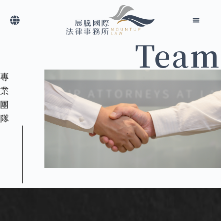
Team
首頁
最新消息
關於展騰
專業團隊
服務項目
聯繫我們
專
業
團
隊